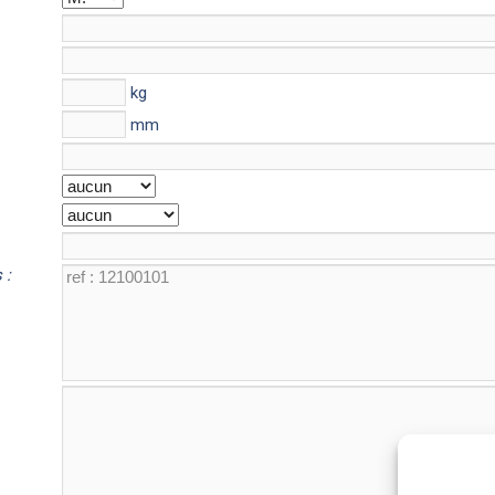
kg
mm
 :