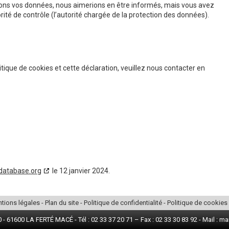
tons vos données, nous aimerions en être informés, mais vous avez
rité de contrôle (l’autorité chargée de la protection des données).
ique de cookies et cette déclaration, veuillez nous contacter en
database.org
le 12 janvier 2024.
tions légales
-
Plan du site
-
Politique de confidentialité
-
Politique de cookies
- 61600 LA FERTÉ MACÉ - Tél : 02 33 37 20 71 – Fax : 02 33 30 83 92 - Mai