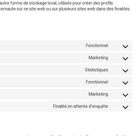
utre forme de stockage local, utilisés pour créer des profils
internaute sur ce site web ou sur plusieurs sites web dans des finalités
Fonctionnel
Consent
to
Marketing
service
Consent
wordpress
to
Statistiques
service
Consent
google-
to
Fonctionnel
adsense
service
Consent
google-
to
Marketing
analytics
service
Consent
complianz
to
Finalité en attente d’enquête
service
Consent
google-
to
fonts
service
divers