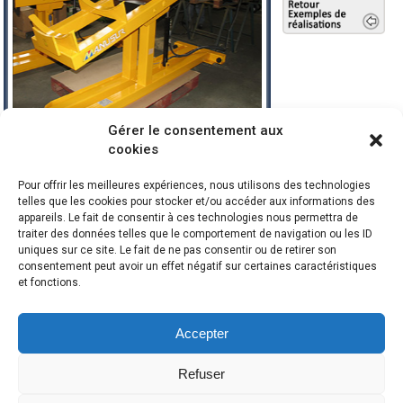
Gérer le consentement aux
cookies
Réf : 08122301
Pour offrir les meilleures expériences, nous utilisons des technologies
Table élévatrice basculante conçue pour remplir
ou vider des containers, au moyen d'un vérin
telles que les cookies pour stocker et/ou accéder aux informations des
hydraulique alimenté par groupe hydro-
appareils. Le fait de consentir à ces technologies nous permettra de
électrique.
traiter des données telles que le comportement de navigation ou les ID
Elle est équipée de butées mécaniques réglables
uniques sur ce site. Le fait de ne pas consentir ou de retirer son
et butées électriques pour les différentes
consentement peut avoir un effet négatif sur certaines caractéristiques
positions.
et fonctions.
Les appareils présentés ne sont que des
exemples de nos réalisations. Pour vos besoins
de manutention, contactez-nous dès maintenant.
Accepter
Refuser
Mentions légales
-
Plan du site
-
Politique de confidentialité
-
Politique de
cookies