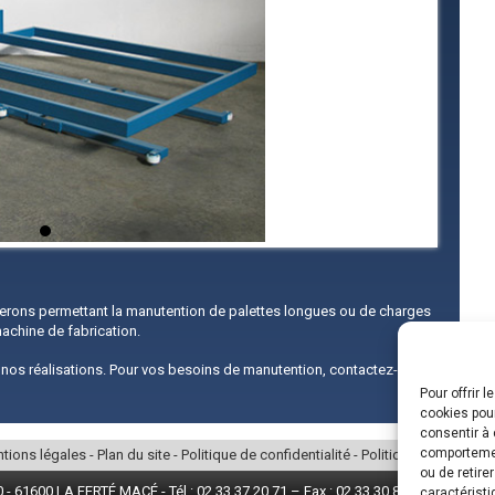
gerons permettant la manutention de palettes longues ou de charges
achine de fabrication.
nos réalisations. Pour vos besoins de manutention, contactez-nous
Pour offrir 
cookies pour
consentir à 
comportement
tions légales
-
Plan du site
-
Politique de confidentialité
-
Politique de cookies
ou de retire
- 61600 LA FERTÉ MACÉ - Tél : 02 33 37 20 71 – Fax : 02 33 30 83 92 - Mai
caractéristi