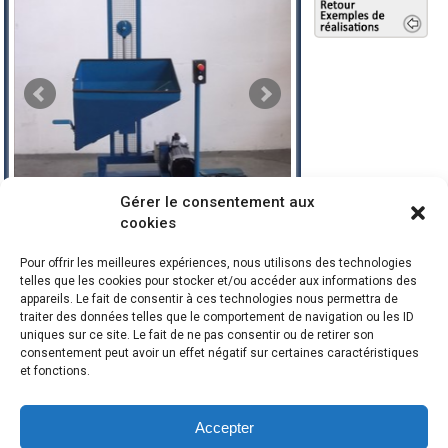
Gérer le consentement aux
cookies
Pour offrir les meilleures expériences, nous utilisons des technologies
telles que les cookies pour stocker et/ou accéder aux informations des
appareils. Le fait de consentir à ces technologies nous permettra de
Réf : 16052401
traiter des données telles que le comportement de navigation ou les ID
uniques sur ce site. Le fait de ne pas consentir ou de retirer son
Gerbeur en poste fixe équipé d'une benne,
consentement peut avoir un effet négatif sur certaines caractéristiques
conçu pour vider des pièces dans des chariots.
et fonctions.
Les appareils présentés ne sont que des
exemples de nos réalisations. Pour vos besoins
de manutention, contactez-nous dès maintenant.
Accepter